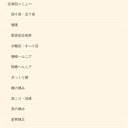
症例別メニュー
四十肩・五十肩
腰痛
梨状筋症候群
分離症・すべり症
腰椎ヘルニア
頸椎ヘルニア
ぎっくり腰
膝の痛み
肩こり・頭痛
首の痛み
姿勢矯正