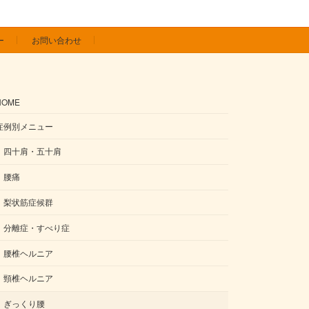
ー
お問い合わせ
HOME
症例別メニュー
四十肩・五十肩
腰痛
梨状筋症候群
分離症・すべり症
腰椎ヘルニア
頸椎ヘルニア
ぎっくり腰