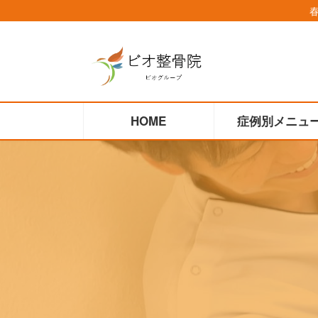
コ
ナ
ン
ビ
テ
ゲ
ン
ー
ツ
シ
へ
ョ
HOME
症例別メニュ
ス
ン
キ
に
ッ
移
プ
動