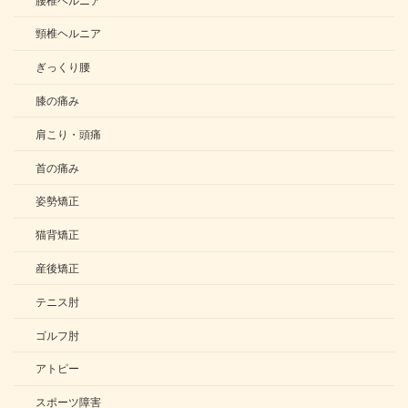
頸椎ヘルニア
ぎっくり腰
膝の痛み
肩こり・頭痛
首の痛み
姿勢矯正
猫背矯正
産後矯正
テニス肘
ゴルフ肘
アトピー
スポーツ障害