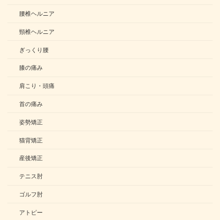
腰椎ヘルニア
頸椎ヘルニア
ぎっくり腰
膝の痛み
肩こり・頭痛
首の痛み
姿勢矯正
猫背矯正
産後矯正
テニス肘
ゴルフ肘
アトピー