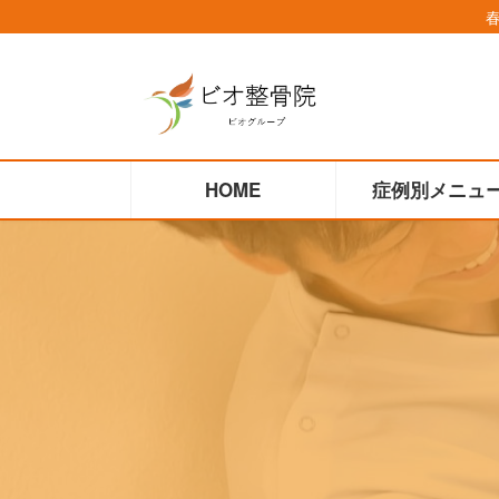
コ
ナ
ン
ビ
テ
ゲ
ン
ー
ツ
シ
へ
ョ
HOME
症例別メニュ
ス
ン
キ
に
ッ
移
プ
動