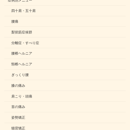
四十肩・五十肩
腰痛
梨状筋症候群
分離症・すべり症
腰椎ヘルニア
頸椎ヘルニア
ぎっくり腰
膝の痛み
肩こり・頭痛
首の痛み
姿勢矯正
猫背矯正